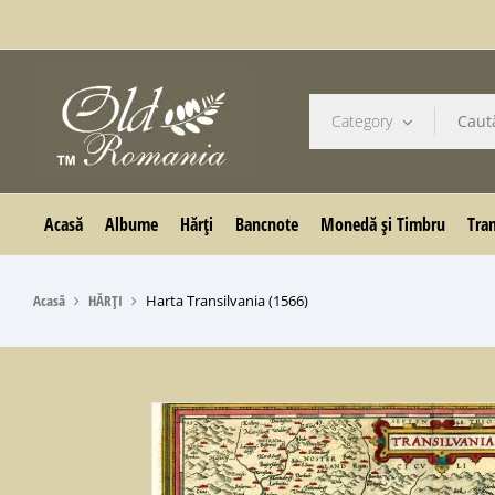
Category
Acasă
Albume
Hărți
Bancnote
Monedă și Timbru
Tran
Acasă
HĂRȚI
Harta Transilvania (1566)