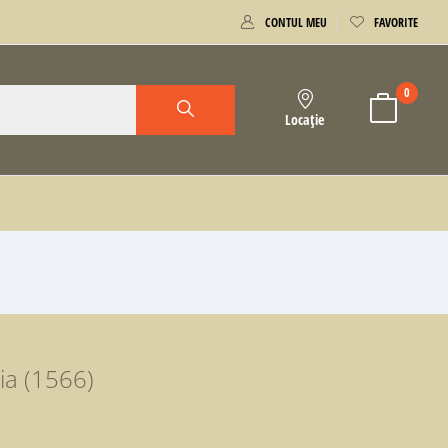
CONTUL MEU
FAVORITE
0
Locație
ia (1566)