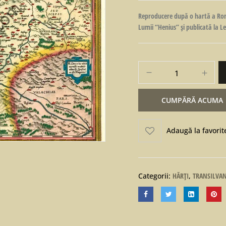
Reproducere după o hartă a Româ
Lumii “Henius” și publicată la L
CUMPĂRĂ ACUMA
Adaugă la favorit
Categorii:
HĂRȚI
,
TRANSILVAN