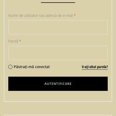
Nume de utilizator sau adresă de e-mail
*
Parolă
*
Păstrați-mă conectat
V-ați uitat parola?