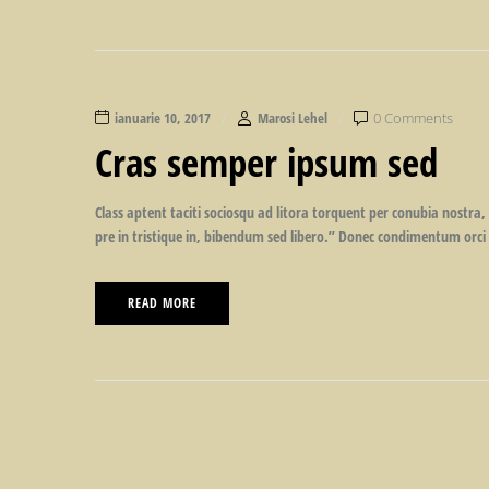
ianuarie 10, 2017
Marosi Lehel
0 Comments
Cras semper ipsum sed
Class aptent taciti sociosqu ad litora torquent per conubia nostra,
pre in tristique in, bibendum sed libero.” Donec condimentum orci 
READ MORE