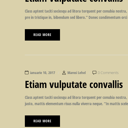
Class aptent taciti sociosqu ad litora torquent per conubia nostra,
pre in tristique in, bibendum sed libero.” Donec condimentum orci 
READ MORE
ianuarie 10, 2017
Marosi Lehel
0 Comments
Etiam vulputate convallis
Class aptent taciti sociosqu ad litora torquent per conubia nostra
justo, mattis elementum risus nulla viverra neque. “In mattis sceler
READ MORE