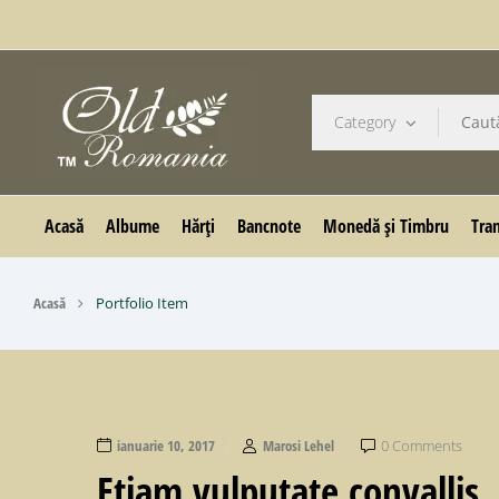
Category
Acasă
Albume
Hărți
Bancnote
Monedă și Timbru
Tran
Acasă
Portfolio Item
ianuarie 10, 2017
Marosi Lehel
0 Comments
Etiam vulputate convallis