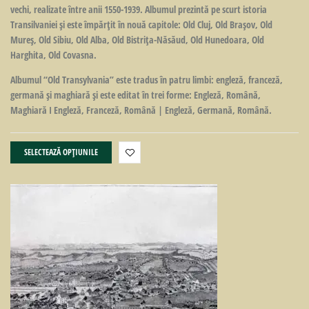
vechi, realizate între anii 1550-1939. Albumul prezintă pe scurt istoria
Transilvaniei și este împărțit în nouă capitole: Old Cluj, Old Brașov, Old
Mureș, Old Sibiu, Old Alba, Old Bistrița-Năsăud, Old Hunedoara, Old
Harghita, Old Covasna.
Albumul “Old
Transylvania
” este tradus în patru limbi: engleză, franceză,
germană și maghiară și este editat în trei forme: Engleză, Română,
Maghiară I Engleză, Franceză, Română | Engleză, Germană, Română.
SELECTEAZĂ OPȚIUNILE