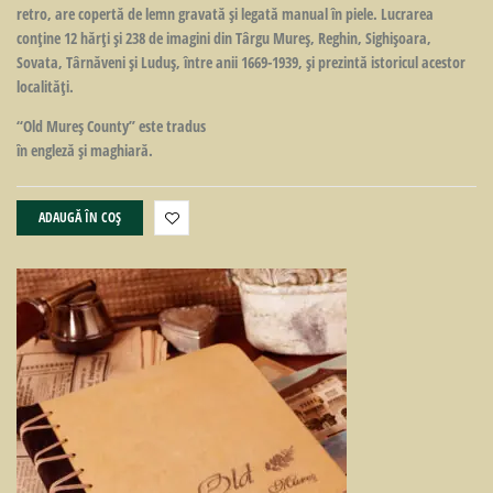
retro, are copertă de lemn gravată şi legată manual în piele. Lucrarea
conţine 12 hărţi şi 238 de imagini din Târgu Mureş, Reghin, Sighişoara,
Sovata, Târnăveni şi Luduş, între anii 1669-1939, şi prezintă istoricul acestor
localităţi.
“Old Mureş County” este tradus
în engleză şi maghiară.
ADAUGĂ ÎN COȘ