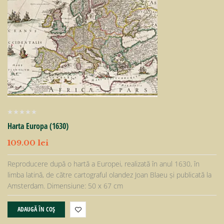
Harta Europa (1630)
109.00
lei
Reproducere după o hartă a Europei, realizată în anul 1630, în
limba latină, de către cartograful olandez Joan Blaeu şi publicată la
Amsterdam. Dimensiune: 50 x 67 cm
ADAUGĂ ÎN COȘ