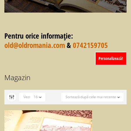
Pentru orice informație:
old@oldromania.com
&
0742159705
Personalizează!
Magazin
Vezi
16
Sortează după cele mai recente